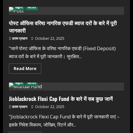
about
एसबीआई
रुझान
व्यापार
वरिष्ठ
नागरिक
एफडी
ब्याज
पोस्ट ऑफिस वरिष्ठ नागरिक एफडी ब्याज दरों के बारे में पूरी
दरें
जानकारी
के
बारे
में
उत्तम प्रधान
October 22, 2025
पूरी
जानकारी
"जानें पोस्ट ऑफिस के वरिष्ठ नागरिक एफडी (Fixed Deposit)
ब्याज दरों के बारे में पूरी जानकारी। सुरक्षित...
Read
Read More
हाम्रोध्वनि (नेपाली पत्रिका)
more
about
पंजुलाल गुरुङलाई हार्दिक श्रद्धाञ्जली
पोस्ट
रुझान
व्यापार
ऑफिस
November 24, 2025
वरिष्ठ
2
नागरिक
एफडी
Jioblackrock Flexi Cap Fund के बारे में सब कुछ जानें
ब्याज
दरों
उत्तम प्रधान
October 22, 2025
के
हाम्रोध्वनि (नेपाली पत्रिका)
बारे
भूतपूर्व सांसद मणिकुमार सुब्बा
"Jioblackrock Flexi Cap Fund के बारे में पूरी जानकारी पाएं –
में
पूरी
इसके निवेश विकल्प, जोखिम, रिटर्न और...
November 23, 2025
जानकारी
3