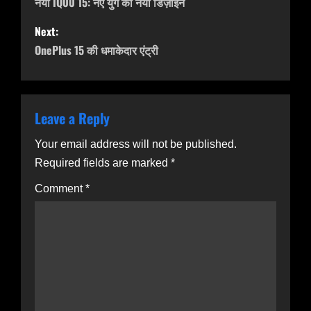
नया IQ00 15: नए युग का नया डिज़ाइन
s
Next:
t
OnePlus 15 की धमाकेदार एंट्री
n
a
v
Leave a Reply
i
Your email address will not be published.
g
Required fields are marked
*
a
Comment
*
t
i
o
n