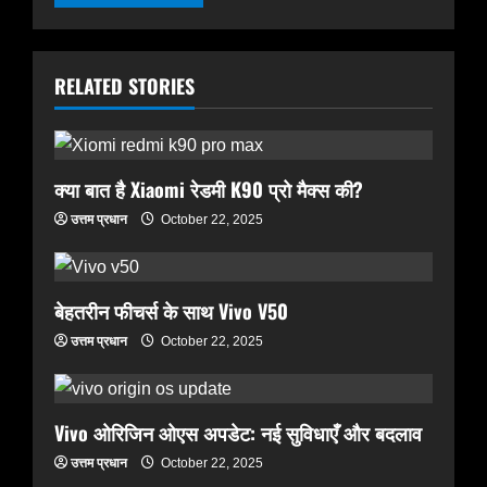
हाम्रोध्वनि (नेपाली पत्रिका)
पंजुलाल गुरुङलाई हार्दिक श्रद्धाञ्जली
November 24, 2025
2
RELATED STORIES
टेक
रुझान
हाम्रोध्वनि (नेपाली पत्रिका)
भूतपूर्व सांसद मणिकुमार सुब्बा
क्या बात है Xiaomi रेडमी K90 प्रो मैक्स की?
November 23, 2025
3
उत्तम प्रधान
October 22, 2025
टेक
रुझान
हाम्रोध्वनि (नेपाली पत्रिका)
प्रा. गोपीनारायण प्रधानलाई हाम्रो
बेहतरीन फीचर्स के साथ Vivo V50
श्रद्धाञ्जली
उत्तम प्रधान
October 22, 2025
November 23, 2025
टेक
रुझान
4
हाम्रोध्वनि (नेपाली पत्रिका)
Vivo ओरिजिन ओएस अपडेट: नई सुविधाएँ और बदलाव
लीलबहादुर क्षत्री : व्यक्तित्व र कृतित्व
उत्तम प्रधान
October 22, 2025
November 21, 2025