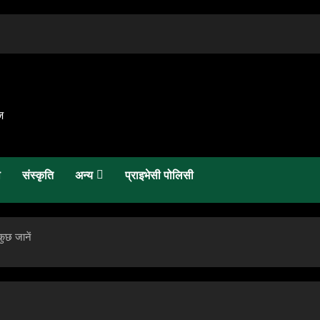
़
ो
संस्कृति
अन्य
प्राइभेसी पोलिसी
ुछ जानें