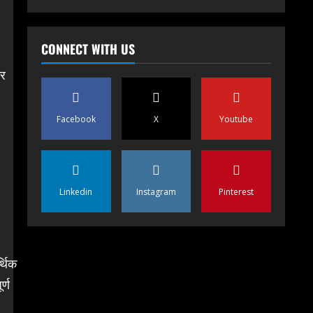
CONNECT WITH US
कर
Facebook
X
Youtube
Linkedin
Instagram
Pinterest
्थिक
र्ण