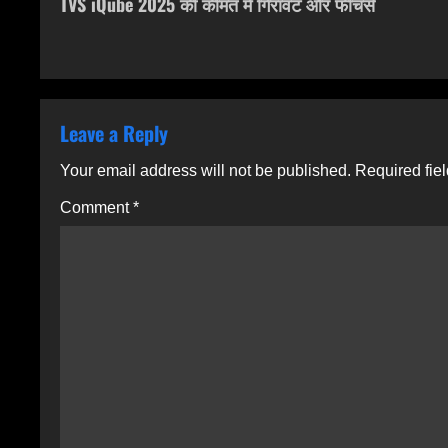
TVS iQube 2025 की कीमत में गिरावट और फीचर्स
o
s
t
n
Leave a Reply
a
Your email address will not be published.
Required fie
v
Comment
*
i
g
a
t
i