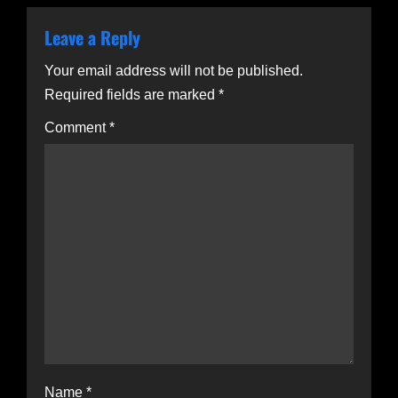
v
Leave a Reply
i
g
Your email address will not be published.
Required fields are marked
*
a
Comment
*
t
i
o
n
Name
*