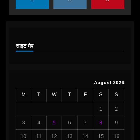
November 23, 2025
3
हाम्रोध्वनि (नेपाली पत्रिका)
प्रा. गोपीनारायण प्रधानलाई हाम्रो
श्रद्धाञ्जली
साइट मेप
November 23, 2025
4
August 2026
M
T
W
T
F
S
S
1
2
3
4
5
6
7
8
9
10
11
12
13
14
15
16