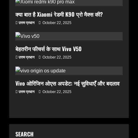
हाम्रोध्वनि (नेपाली पत्रिका)
भूतपूर्व सांसद मणिकुमार सुब्बा
क्या बात है Xiaomi रेडमी K90 प्रो मैक्स की?
November 23, 2025
3
उत्तम प्रधान
October 22, 2025
टेक
रुझान
हाम्रोध्वनि (नेपाली पत्रिका)
प्रा. गोपीनारायण प्रधानलाई हाम्रो
बेहतरीन फीचर्स के साथ Vivo V50
श्रद्धाञ्जली
उत्तम प्रधान
October 22, 2025
November 23, 2025
टेक
रुझान
4
हाम्रोध्वनि (नेपाली पत्रिका)
Vivo ओरिजिन ओएस अपडेट: नई सुविधाएँ और बदलाव
लीलबहादुर क्षत्री : व्यक्तित्व र कृतित्व
उत्तम प्रधान
October 22, 2025
November 21, 2025
5
हाम्रोध्वनि (नेपाली पत्रिका)
समन्वयकी साँघु गीता उपाध्यायलाई
हार्दिक श्रद्धाञ्जलि
SEARCH