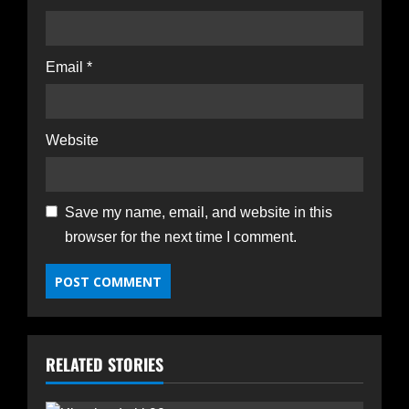
Email
*
Website
Save my name, email, and website in this
browser for the next time I comment.
हाम्रोध्वनि (नेपाली पत्रिका)
पंजुलाल गुरुङलाई हार्दिक श्रद्धाञ्जली
November 24, 2025
2
RELATED STORIES
टेक
रुझान